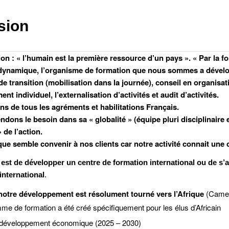
sion
on : « l’humain est la première ressource d’un pays ». « Par la fo
 dynamique, l’organisme de formation que nous sommes a dévelop
 transition (mobilisation dans la journée), conseil en organisat
 individuel, l’externalisation d’activités et audit d’activités.
s de tous les agréments et habilitations Français.
dons le besoin dans sa « globalité » (équipe pluri disciplinaire
 de l’action.
ue semble convenir à nos clients car notre activité connait une
f est de développer un centre de formation international ou de s’
nternational
.
notre développement est résolument tourné vers l’Afrique
(Camero
e de formation a été créé spécifiquement pour les élus d’Africain
e développement économique (2025 – 2030)