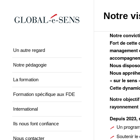
Panneau de gestion des cookies
Notre vi
Notre convicti
Fort de cette
management de
Un autre regard
accompagnement
Nous disposon
Notre pédagogie
Nous appréhen
La formation
« sur le sens »
Cette dynamiq
Formation spécifique aux FDE
Notre objecti
rayonnement i
International
Depuis 2023, 
Ils nous font confiance
Un programm
Soutenir l
Nous contacter