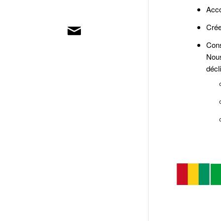
Acco
Crée
Cons
Nous
décl